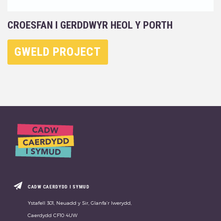
CROESFAN I GERDDWYR HEOL Y PORTH
GWELD PROJECT
CADW CAERDYDD I SYMUD
Ystafell 301, Neuadd y Sir, Glanfa’r Iwerydd,
Caerdydd CF10 4UW