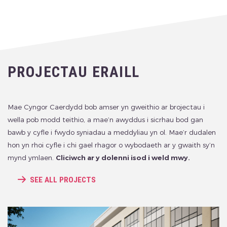
PROJECTAU ERAILL
Mae Cyngor Caerdydd bob amser yn gweithio ar brojectau i
wella pob modd teithio, a mae’n awyddus i sicrhau bod gan
bawb y cyfle i fwydo syniadau a meddyliau yn ol. Mae’r dudalen
hon yn rhoi cyfle i chi gael rhagor o wybodaeth ar y gwaith sy’n
mynd ymlaen.
Cliciwch ar y dolenni isod i weld mwy.
SEE ALL PROJECTS