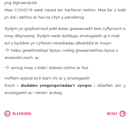
yng Nghaerdydd.
Mae COVID-19 wedi newid ein harferion teithio. Mae llai o bobl
yn dal i deithio ar fws na chyn y pandemig.
Rydym yn gwybod bod pobl eisiau gwasanaeth bws cyflymach a
mwy dibynadwy. Rydym wedi datblygu strategaeth sy’n nodi
sut y byddwn yn cyflawni newidiadau allweddol er mwyn:
helpu gweithredwyr bysus i redeg gwasanaethau bysus o
ansawdd uwch, ac
annog mwy o bobl i ddewis teithio ar fws.
Hoffem wybod eich barn chi ar y strategaeth.
Ewch i
dudalen ymgyngoriadau’r cyngor
i ddarllen am y
strategaeth ac i lenwi’r arolwg.
BLAENOROL
NESAF